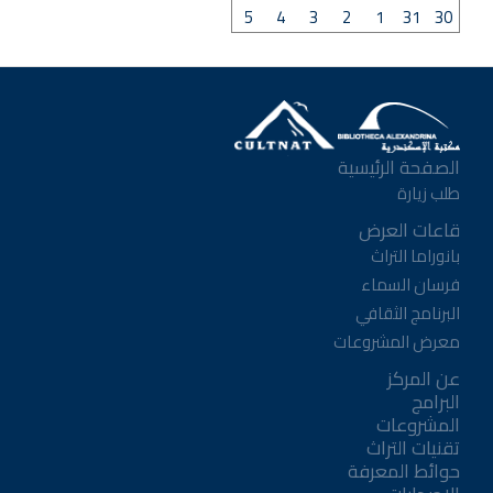
5
4
3
2
1
31
30
الصفحة الرئيسية
طلب زيارة
قاعات العرض
بانوراما التراث
فرسان السماء
البرنامج الثقافي
معرض المشروعات
عن المركز
البرامج
المشروعات
تقنيات التراث
حوائط المعرفة