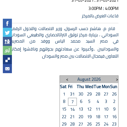
31-05-2021
31-05-2021
:
3:00PM
4:00PM
قاعات العرض بالمركز
قام م. هاشم حسب الرسول، وزير الاتصالات والتحول الرقمي
السوداني ، بزيارة مركز توثيق التراثالحضاري والطبيعي السوداني
في مصر السيد محمد الياس ووفد من المصريين
والسودانيين
وأعربوا عن سعادتهم بجولتهم وناقشوا إمكانية
.
التعاون فيمجال الاتصالات بين مصر والسودان
>
August 2026
<
Sat
Fri
Thu
Wed
Tue
Mon
Sun
1
31
30
29
28
27
26
8
6
5
4
3
2
7
15
13
12
11
10
9
14
22
21
20
19
18
17
16
29
28
27
26
25
24
23