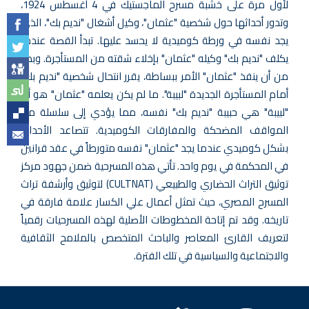
لأول مرة على خشبة مسرح الماجستيك في 4 أغسطس 1924،
وتدور أحداثها حول شخصية "عثمان"، وكيل أشغال "نديم بك"، الذي
يجد نفسه في ورطة كوميدية لا يحسد عليها. تبدأ القصة عندما
يكلف "نديم بك" وكيله "عثمان" بإخلاء شقته من المستأجرة. وبدلاً
من أن ينفذ "عثمان" الأمر ببساطة، يقرر انتحال شخصية "نديم بك"
أمام المستأجرة الجديدة "لبيبة". ما لم يكن يعلمه "عثمان" هو أن
"لبيبة" هي حبيبة "نديم بك" نفسه، مما يؤدي إلى سلسلة من
المواقف المضحكة والمفارقات الكوميدية. تتصاعد الأحداث
بشكل كوميدي عندما يجد "عثمان" نفسه متورطاً في عقد قرانين
في المحكمة في يوم واحد. تأتي هذه المسرحية ضمن جهود مركز
توثيق التراث الحضاري والطبيعي (CULTNAT) لتوثيق وأرشفة تراث
المسرح المصري، حيث تمثل أعمال علي الكسار علامة فارقة في
تاريخه. وقد تم إتاحة المخطوطات الأصلية لهذه المسرحيات رقمياً
لتعريف القارئ المعاصر والباحث المتخصص بالملامح الثقافية
والاجتماعية والسياسية في تلك الفترة.