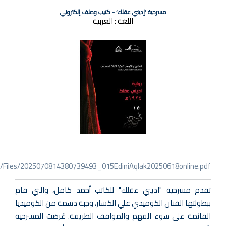
مسرحية ‘إديني عقلك‘ - كتيب وملف إلكتروني
اللغة :
العربية
s/Files/2025070814380739493_015EdiniAqlak20250618online.pdf
تقدم مسرحية "اديني عقلك" للكاتب أحمد كامل، والتي قام
ببطولتها الفنان الكوميدي علي الكسار، وجبة دسمة من الكوميديا
القائمة على سوء الفهم والمواقف الطريفة. عُرضت المسرحية