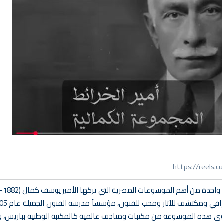
https://reels.
رة 1919. وقد جمع الأمير محتوى هذه الموسوعة من مكتبات ومتاحف عالمية كالمكتبة الوطنية ببا