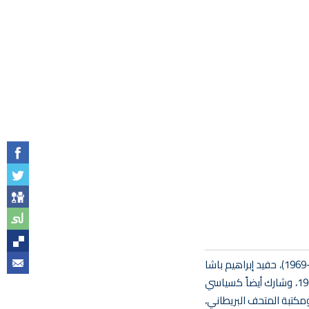
عد المجموعة الكمالية في جغرافية مصر والقارة الأفريقية واحدة من أهم الموسوعات المصرية التي تركها الأمير يوسف كمال (1882–1969)، حفيد إبراهيم باشا
وابن محمد علي باشا. كرس الأمير كمال حياته كرحالة وجغرافي ومكتشف للآثار ومحب للفنون، مؤسساً مدرسة الفنون الجميلة عام 1905، وشارك أيضاً كسياسي
ريس، ومكتبة المتحف البريطاني،