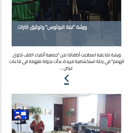
ورشة "نبتة البوثوس" وتوثيق التراث
ورشة تفاعلية اصطحبت أطفالنا من "جمعية أنقياء القلب لذوي
الهمم" في رحلة استكشافية فريدة، بدأت بجولة ملهمة في قاعات
عرض ...