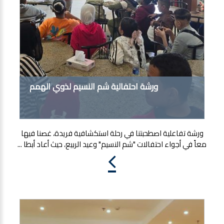
ورشة احتفالية شم النسيم لذوي الهمم
ورشة تفاعلية اصطحبتنا في رحلة استكشافية فريدة، غصنا فيها
معاً في أجواء احتفالات "شم النسيم" وعيد الربيع، حيث أعاد أبطا ...