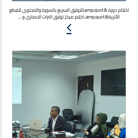
اختتام دورة &amp;quot;التوثيق السريع بالصورة والمحتوى للقطع
الأثرية&amp;quot; اختتم مركز توثيق التراث الحضاري و ...