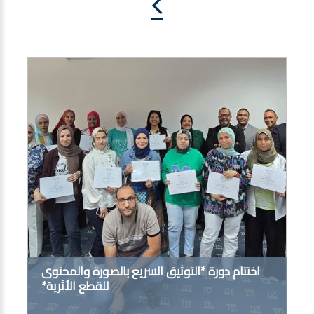
اختتام دورة *التوثيق السريع بالصورة والمحتوى
للقطع الأثرية*