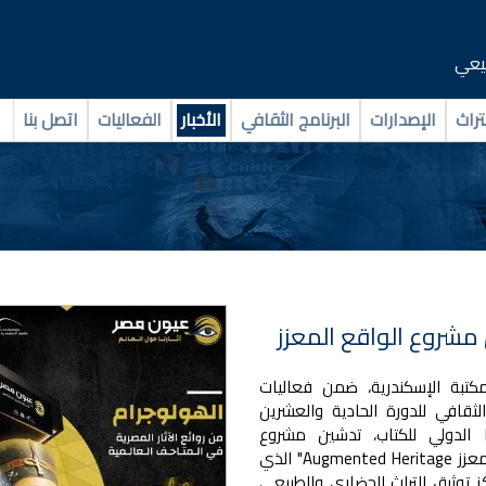
بيعي
تراث
الإصدارات
البرنامج الثقافي
الأخبار
الفعاليات
اتصل بنا
مشروع الواقع المعزز
تبة الإسكندرية، ضمن فعاليات
الثقافي للدورة الحادية والعشرين
 الدولي للكتاب، تدشين مشروع
"التراث المعزز Augmented Heritage" الذي
ز توثيق التراث الحضاري والطبيعي