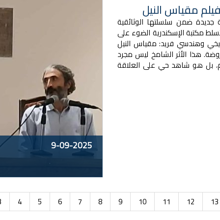
فيلم مقياس النيل
جديدة ضمن سلسلتها الوثائقية
تسلط مكتبة الإسكندرية الضوء على
يخي وهندسي فريد: مقياس النيل
روضة. هذا الأثر الشامخ ليس مجرد
م، بل هو شاهد حي على العلاقة
9-09-2025
3
4
5
6
7
8
9
10
11
12
13