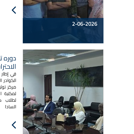
2-06-2026
دوره تد
الاحتر
في إطار 
الكوادر 
مركز توثي
لمكتبة ا
لطلاب ك
السادا