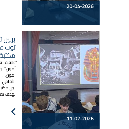
20-04-2026
برلين 
توت عن
مكتبة 
ُطلقت فع
آمون" وع
آمون… ا
الثقافي ا
بين مكتبة
بهدف تعز
11-02-2026