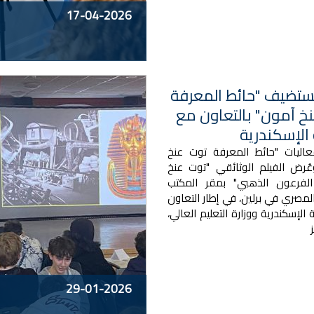
17-04-2026
تستضيف "حائط المعرفة
خ آمون" بالتعاون مع
الإسكندرية
اليات "حائط المعرفة توت عنخ
ُرض الفيلم الوثائقي "توت عنخ
لفرعون الذهبي" بمقر المكتب
لمصري في برلين، في إطار التعاون
 الإسكندرية ووزارة التعليم العالي،
29-01-2026