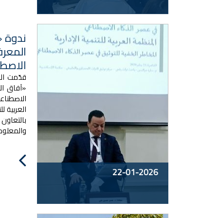
ندوة «
المعرف
الاصط
قدّمت ال
«آفاق ال
الاصطنا
العربية لل
بالتعاون
والمعلوم
22-01-2026