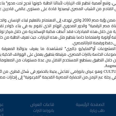
 وتنبع أهمية تنظيم تلك الزيارات لأبنائنا الطلبة كونها تندرج تحت محور" بناء
جيل القادم من الشباب المصري ليصبحوا قادة على مستوى عالمي قادرين عل
ومشاركةً من مكتبة الإسكندرية في تأدية دورها ورسالتها ضمن رؤية مصر 2030 والتي تهدف إلى الاهتمام بالتعليم لبناء ال
ناة مصر الرقمية" والدور المحوري الهام الذي تقوم به في بناء كوادر تقن
ة من خلال هذه المبادرات؛ فقد أعطت مكتبة الإسكندرية من خلال مركز توثي
بة أولوية واهتماما خاصا بتنظيم مثل هذه الزيارات، حيث تعرف الطلبة من خل
ي حفظ ورقمنة التراثالمصري.
لمشروعات أو"المايكرو جاليري" لمشاهدة ما يعرف بحوائط المعرفة
ضوعات الخاصة بالتراث المصري، مرتبطة بتطبيق يعمل على الهواتف الذكية 
خلال التطبيق يستطيع المستخدم التنقل بين عدة مستويات من المعلومات
.
Augmen
CULT
لة عبر الزمن من الحضارة المصرية القديمة "الفرعونية" إلى إنجازات مصر 
الصفحة الرئيسية
قاعات العرض
عن
الب
طلب زيارة
بانوراما التراث
ال