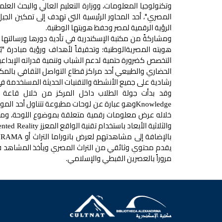
وتكنولوجيا المعلومات، ووزارة التعليم العالي والبحث العلمي،
المصري"، أحد المحاور الرئيسية التي تهدف إلى تمكين ال
الرؤية الرقمية لمصر وحفظ هويتها الوطنية.
هويته المصريةالوطنية؛ وتحقيقاً لأهداف ورؤية مبادرة "بُ
التخصص كضرورة حتمية لدعم الشباب وتنمية قدراته الإبداعي
الحضاري والطبيعي أحد مراكز قطاع التواصل الثقافي بالمكت
رشادية على جميع الأنشطة والتقنيات الحديثة المستخدمة ف
وقد بدأت جولة الطلاب داخل المركز من خلال قاعة ا
وهو عبارة عن لوحات مطبوعة تتناول أحد المو
Knowledge
خلاله عرض معلومات رقمية متعلقة بموضوع اللوحة، ومن 
والثلاثية الأبعاد باستخدام تقنية الواقع المعزز
ted Reality
بالإضافة إلى مشاهدتهم لعرض بانوراما التراث أو
URAMA
يقدم محتوي وثائقي من التراث المصري ويأخذ المشاهد في رح
مروراً بالعصرين القبطي والإسلامي.