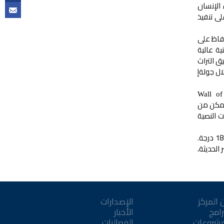
 الإنسان
ى تنفيذ
إنسان، والحفاظ على
ية عالية
ق التراث
ال جولةإ
Wall of
يمكن من
 النصية
وهو عرض بانورامي تفاعلي يحيط بالحضور في شكل قطري من 180 درجة.
الحديثة،
 المركز
الإصدارات
رامج
الأخبار
مشروعات
الفعاليات