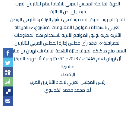
الجهة المانحة: المجلس العربي للاتحاد العام للآثاريين العرب
فيما يلي نص الجائزة:
تقديرًا لجهود المركز المحمودة في توثيق التراث والآثار في الوطن
العربي باستخدام تكنولوجيا المعلومات كمشروع: <<الخريطة
الأثرية تجربة توثيق المواقع الأثرية باستخدام نظم المعلومات
الجغرافية>>، فقد رأى مجلس إدارة المجلس العربي للآثاريين
العرب منح مركزكم الموقر جائزة الشيخة اليازية بنت نهيان بن مبارك
آل نهيان لعام 1445هـ/ 2023م. تقديرًا وعرفانًا بجهود المركز
المتميزة.
الإمضاء
رئيس المجلس العربي لاتحاد الآثاريين العرب
أ.د. محمد محمد الكحلاوي