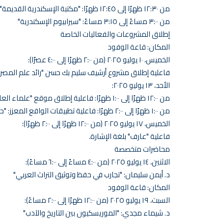
من ١٢:٣٠ ظهرًا إلى ١٢:٤٥ ظهرًا: "مكتبة الإسكندرية القديمة"
من ٣:٠٠ مساءً إلى ٣:١٥ مساءً: "سيرابيوم الإسكندرية"
إطلاق المشروعات والفعاليات الخاصة
المكان: قاعة الوفود
الخميس، ١٠ يوليو ٢٠٢٥ (من ٢:٠٠ ظهرًا إلى ٤:٠٠ عصرًا):
فاعلية إطلاق مشروع أرشيف سليم بك حسن "رائد علم المصري
الأحد، ١٣ يوليو ٢٠٢٥:
من ١٢:٠٠ ظهرًا إلى ١:٠٠ ظهرًا: فاعلية إطلاق موقع "علماء العالم الإسلامي".
من ١:٠٠ ظهرًا إلى ٢:٠٠ ظهرًا: فاعلية تطبيقات الواقع المعزز: "حائط معرفة رخمي رع".
الخميس، ١٧ يوليو ٢٠٢٥ (من ١٢:٠٠ ظهرًا إلى ٢:٠٠ ظهرًا):
فاعلية "عارف" بلغة الإشارة.
محاضرات متخصصة
الاثنين، ١٤ يوليو ٢٠٢٥ (من ٤:٠٠ مساءً إلى ٦:٠٠ مساءً):
د. أيمن سليمان: "تجارب في حفظ وتوثيق التراث العربي"
المكان: قاعة الوفود
السبت، ١٩ يوليو ٢٠٢٥ (من ١٢:٠٠ ظهرًا إلى ٢:٠٠ مساءً):
د. شيماء مجدي: "الموريسكيون بين التاريخ والآدب"