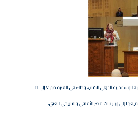
يسر مركز توثيق التراث الحضاري والطبيعي أن يعلن عن برنامجه المتنوع من الفعاليات المقامة على هامش الدورة العشرين لمعرض مكتبة الإسكندرية الدولي للكتاب، وذلك في الفترة من ٧ إلى ٢١
 إلى إبراز تراث مصر الثقافي والتاريخي الغني.