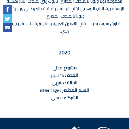
مجموعة يويا وتويا بالمتحف المصري، تابوت إيبي بمتحف الآثار بمكتبة
الإسكندرية، الباب الوهمي لبتاح شبسس بالمتحف البريطاني وبردية يويا
وتويا بالمتحف المصري.
التطبيق سوف يكون متاح باللغتين العربية والانجليزية على متجر جوجل
بلاي.
2020
مشروع
محلي
المدة :
15 شهر
الحالة :
منتهي
الاسم المختصر :
inHeritage
الشركاء :
محلي