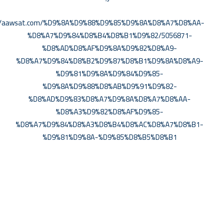
://aawsat.com/%D9%8A%D9%88%D9%85%D9%8A%D8%A7%D8%AA-
%D8%A7%D9%84%D8%B4%D8%B1%D9%82/5056871-
%D8%AD%D8%AF%D9%8A%D9%82%D8%A9-
%D8%A7%D9%84%D8%B2%D9%87%D8%B1%D9%8A%D8%A9-
%D9%81%D9%8A%D9%84%D9%85-
%D9%8A%D9%88%D8%AB%D9%91%D9%82-
%D8%AD%D9%83%D8%A7%D9%8A%D8%A7%D8%AA-
%D8%A3%D9%82%D8%AF%D9%85-
%D8%A7%D9%84%D8%A3%D8%B4%D8%AC%D8%A7%D8%B1-
%D9%81%D9%8A-%D9%85%D8%B5%D8%B1