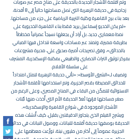
وتم أقلمة الأشجار الجديدة بالحديقة على مناخ مصر عبر صوبات
زجاجية في حديقة الزهرية التي تصل مساحتها حالياً إلى 8 أفدنة،
بعد بناء برج القاهرة وكلية التربية الرياضية على جزء من مساحتها.
«لم يكن الخديو إسماعيل يريد فقط بناء القاهرة الخديوية على
نمط معماري جديد، بل أراد أن يجعلها نسيجاً عمرانياً مخططاً
بطريقة مميزة، وتمتد عبر مساحات واسعة تتداخل فيها المباني
بالحدائق»، وفق تصريحات أميرة صديق علي، مديرة مشروعات
بمركز توثيق التراث الحضاري والطبيعي بمكتبة الإسكندرية، المشرف
على سلسلة الأفلام.
وتضيف لـ«الشرق الأوسط»: «تأتي حديقة الزهرية لتمثل امتداداً
للحدائق المحيطة بقصر الجزيرة، وتم استخدامها لأقلمة الأشجار
الاستوائية لتتمكّن من البقاء في المناخ المصري، وعلى الرغم من
صغر مساحتها فإنها تُعدّ الحديقة الأم التي أُخذت منها نَبْتات
الأشجار الموجودة في شوارع القاهرة والإسكندرية».
ويشرح الفيلم الذي يتجاوز الدقيقتين بقليل، كيف أُنشئت هذه
الحديقة بوصفها حديقة أقلمة للنباتات، ووصول النباتات في حدائق
الجزيرة عموماً إلى أكثر من مليون نبتة، توزَّعت معظمها على