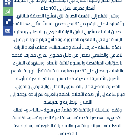
حدائق مصر، ومنها المنتزه في الإسكندرية، وتوجد في الحديقة
أشجار عمرها يصل إلى 100 عام.
ويشير الفيلم إلى القيمة الكبيرة التي تمثّلها الحديقة بنباتاتها
وأشجارها، على الرغم من تقليص حجمها نسبياً، ويأتي هذا الفيلم
ضمن احتفاء مشروع توثيق التراث الطبيعي والحضاري بمكتبة
الإسكندرية في القاهرة الخديوية، وقد أُنتج فيلم عنها من قبل.
تقدِّم سلسلة «عارف... أصلك ومستقبلك» مختلف أبعاد التراث
الثقافي والطبيعي بمصر، من خلال محتوى بصري محترف مُدعم
بالمؤثرات الجرافيكية والرسوم ثلاثية الأبعاد، ويستهدف النشء
والشباب، ويعمل على تقديم معلومات شيقة تعزّز الهوية وتدعم
الأصول الثقافية المصرية، كما تستهدف نشر المعرفة بأبعاد
الحضارة المصرية على المستوى المحلي والإقليمي والدولي،
فبالإضافة إلى أن هذه الأفلام ناطقة بالعربية تتم إتاحة ترجمة إلى
اللغتين الإنجليزية والفرنسية.
وتضم السلسلة الوثائقية 39 فيلماً، من بينها: «يباتيا»، و«الملك
الذهبي»، و«مصر القديمة»، و«القاهرة الخديوية»، و«الكنيسة
المعلقة»، و«بلاد بونت»، و«المحميات الطبيعية»، و«الجامعة
المصرية».