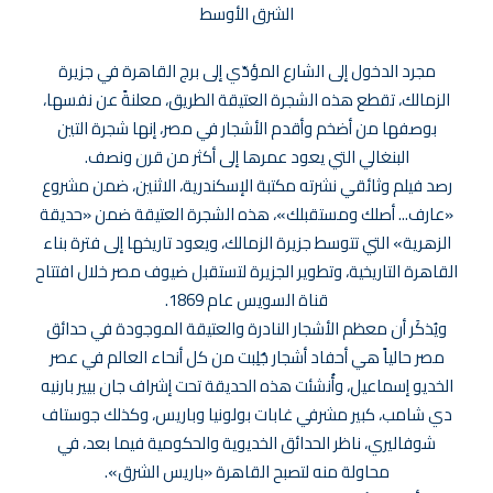
الشرق الأوسط
مجرد الدخول إلى الشارع المؤدّي إلى برج القاهرة في جزيرة
الزمالك، تقطع هذه الشجرة العتيقة الطريق، معلنةً عن نفسها،
بوصفها من أضخم وأقدم الأشجار في مصر، إنها شجرة التين
البنغالي التي يعود عمرها إلى أكثر من قرن ونصف.
رصد فيلم وثائقي نشرته مكتبة الإسكندرية، الاثنين، ضمن مشروع
«عارف... أصلك ومستقبلك»، هذه الشجرة العتيقة ضمن «حديقة
الزهرية» التي تتوسط جزيرة الزمالك، ويعود تاريخها إلى فترة بناء
القاهرة التاريخية، وتطوير الجزيرة لتستقبل ضيوف مصر خلال افتتاح
قناة السويس عام 1869.
ويُذكَر أن معظم الأشجار النادرة والعتيقة الموجودة في حدائق
مصر حالياً هي أحفاد أشجار جُلِبت من كل أنحاء العالم في عصر
الخديو إسماعيل، وأُنشئت هذه الحديقة تحت إشراف جان بيير بارنيه
دي شامب، كبير مشرفي غابات بولونيا وباريس، وكذلك جوستاف
شوفاليري، ناظر الحدائق الخديوية والحكومية فيما بعد، في
محاولة منه لتصبح القاهرة «باريس الشرق».