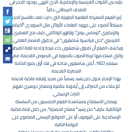
عليه بين القوات الفرنسية والإنجليزية، الذي انتهى بوجود الحجر في
المتحف البريطاني حالياً.
يُبرز الفيلم المعركة العلمية الطويلة التي دارت لفك طلاسم الحجر،
مسلطاً الضوء على جهود العلماء الأوائل مثل السويدي "أكربلاد"
والإنجليزي "توماس يونج"، ويُظهر الوثائقي كيف نجح العبقري
الفرنسي "جان فرانسوا شامبليون" في تحقيق الانتصار العلمي.
ويكشف الفيلم أن تفوق شامبليون جاء نتيجة إجادته للغة القبطية،
والتي استخدمها لربط الصوت بالصورة في النصوص القديمة. ففي
سبتمبر 1822، أعلن شامبليون نجاحه في فك أول رموز الكتابة
المصرية القديمة.
بهذا الإنجاز، تحول حجر رشيد رسمياً من مجرد وثيقة ملكية قديمة
للإعفاء من الضرائب إلى أيقونة عالمية ومفتاح جوهري لفهم
التراث الإنساني.
ويمكن الاستمتاع بمشاهدة الفيلم الخمسون من السلسلة
الوثائقية عارف" حجر رشيد" مفتاح الحضارة"، من خلال قناة مكتبة
الإسكندرية على اليوتيوب أو على الموقع الرسمي للمشروع على
الروابط التالية: