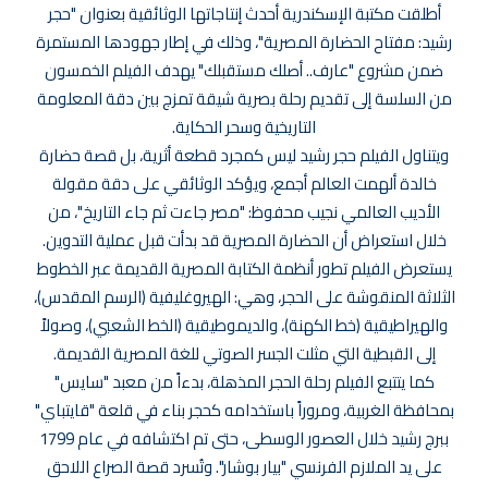
أطلقت مكتبة الإسكندرية أحدث إنتاجاتها الوثائقية بعنوان "حجر
رشيد: مفتاح الحضارة المصرية"، وذلك في إطار جهودها المستمرة
ضمن مشروع "عارف.. أصلك مستقبلك" يهدف الفيلم الخمسون
من السلسة إلى تقديم رحلة بصرية شيقة تمزج بين دقة المعلومة
التاريخية وسحر الحكاية.
ويتناول الفيلم حجر رشيد ليس كمجرد قطعة أثرية، بل قصة حضارة
خالدة ألهمت العالم أجمع، ويؤكد الوثائقي على دقة مقولة
الأديب العالمي نجيب محفوظ: "مصر جاءت ثم جاء التاريخ"، من
خلال استعراض أن الحضارة المصرية قد بدأت قبل عملية التدوين.
يستعرض الفيلم تطور أنظمة الكتابة المصرية القديمة عبر الخطوط
الثلاثة المنقوشة على الحجر، وهي: الهيروغليفية (الرسم المقدس)،
والهيراطيقية (خط الكهنة)، والديموطيقية (الخط الشعبي)، وصولاً
إلى القبطية التي مثلت الجسر الصوتي للغة المصرية القديمة.
كما يتتبع الفيلم رحلة الحجر المذهلة، بدءاً من معبد "سايس"
بمحافظة الغربية، ومروراً باستخدامه كحجر بناء في قلعة "قايتباي"
ببرج رشيد خلال العصور الوسطى، حتى تم اكتشافه في عام 1799
على يد الملازم الفرنسي "بيار بوشار". وتُسرد قصة الصراع اللاحق