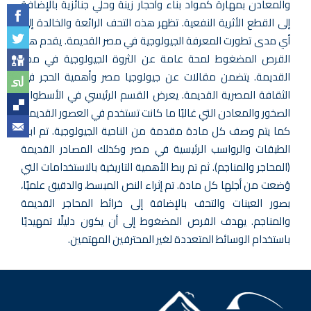
والمعادن بمهارة كمواد بناء وأحجار زينة وحلي جنائزية بالإضافة
إلى القطع الأثرية النفعية. تظهر هذه التحف الرائعة والخالدة إلى
أي مدى تطورت المعرفة الجيولوجية في مصر القديمة. يقدم هذا
القرص المضغوط لمحة عامة عن الثروة الجيولوجية في مصر
القديمة. يتضمن مقالات عن جيولوجيا مصر وأهمية الحجر في
الثقافة المصرية القديمة. يعرض القسم الرئيسي في الأسطوانة
الصخور والمعادن التي غالبًا ما كانت تستخدم في العصور القديمة.
كما يتم وصف كل مادة مقدمة من الناحية الجيولوجية. تم ابراز
الطبقات والرواسب الرئيسية في مصر وكذلك المصادر القديمة
(المحاجر والمناجم). ثم تم ربط الأهمية التاريخية بالاستخدامات التي
وُضعت من أجلها كل مادة. تم إثراء النص المبسط، والدقيق علميًا،
بصور العينات والتحف بالإضافة إلى خرائط المحاجر القديمة
والمناجم. يهدف القرص المضغوط إلى أن يكون دليلًا تمهيديًا
باستخدام الوسائط المتعددة لغير المحترفين المهتمين.