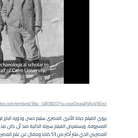
ube.com/embed/36v_UiR08ZQ?si=zoqQea4RVkvVXEez
يروي الفيلم حياة الأثري المصري سليم حسن ودوره البارز 
المسروقة. ويستعرض الفيلم سيرته الذاتية منذ أن كان مد
المصريين الذي نشر أكثر من 53 كتابا ومقال عن علم المصريات باللغات المختلفة.