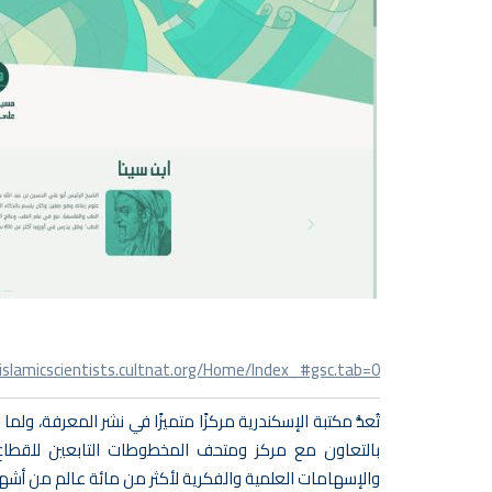
/islamicscientists.cultnat.org/Home/Index_#gsc.tab=0
تُعدُّ مكتبة الإسكندرية مركزًا متميزًا في نشر المعرفة، ول
بالتعاون مع مركز ومتحف المخطوطات التابعين للقطاع