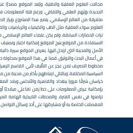
مجالات العلوم العقلية والنقلية، ويُعد الموقع مصدرًا غن
الجديدة بإرثهم العلمي والثقافي. ورغم قلة المعلومات ف
متفرقة من العالم الإسلامي. يتميز هذا المشروع بإبراز 
العلوم سواء العقلية مثل الطب والكيمياء والرياضيات والف
تراث الحضارات السابقة، ولم يكن علماء العالم الإسلامي مجرد
الاستفادة من الموقع يتيح الموقع إمكانية اختيار وتصنيف
الأصل والمدينة التي ارتحل اليها. يعرض الموقع سيرة ذاتي
في أعمال البحث والتوثيق. قمنا في هذا الموقع بمحاولة ح
مخطوط التصريف لمن عجز عن التأليف لأبي القاسم الزهراوي،
السياسية المختلفة، وبالتالي ارتباطهم بأكثر من مدينة من
خراسان شرقًا مرورا ببغداد والقاهرة والأندلس وبلاد المغ
بإمكانية عرض المعلومات على خط زمن تفاعلي ميلاديًا أو ه
تزامنوا في نفس الفترة، والمحطات التاريخية الهامة ال
المفضلات الخاصة به أو مشاركتها على أحد وسائل التواصل ا