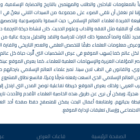
ياً بالمعلومات للباحثين والطلاب والمهتمين بالتاريخ والحضارة الإسلامية
إننا لم نغفل أن نلقي الضوء على مجموعة من السيدات اللاتي نبغنَّ في ال
الطبيعة الفريدة لعلماء العالم الإسلامي؛ حيث اتسموا بالموسوعية وتخصصه
لك أو النقلية مثل الفقه والآداب وعلوم الحديث. كان لنشاط حركة الترجمة د
 نَقَلَة وانما أخضعوا ذلك التراث للدراسة والنقد والتحليل بدرجة عالية من 
 وعرض معلومات العلماء طبقًا للتخصص العلمي والعصر التاريخي والفترة ال
ة لكل عالم كما يُسهب الموقع في عرض الشخصيات التي أَثْرت حياة كل عالم،
صر المؤلفات الغزيرة والإسهامات العلمية للعلماء. كما يعرض الموقع عينة
 والقانون في الطب لابن سينا. تميز علماء العالم الإسلامي بترحالهم طلب
 مدن العالم الإسلامي الذي اتسعت رقعته شرقًا وغربًا، فاتسع نطاق المشروع
رب العربي؛ ولذلك يعرض الموقع خريطة تفاعلية توضح المدن التي ارتحل إليه
جريًا، ويمكن أن نرى عن طريق هذه الخاصية العلماء الأقدم والأحدث تاريخي
مرتبطة بحياتهم. ولمتابعة أعمال البحث يمكن للمتصفح حفظ صفحة أحد ال
لاجتماعي وإرسال تعليقات لإدارة الموقع.
الصفحة الرئيسية
قاعات العرض
عن