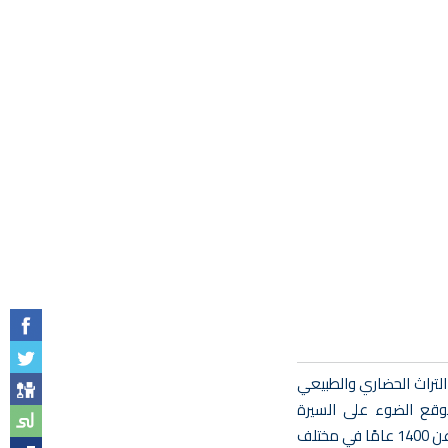
 التراث الحضاري والطبيعي
وقع الضوء على السيرة
والإسهامات العلمية والفكرية لأكثر من مائة عالم من أشهر وأبرز العلماء على امتداد الحضارة الإسلامية شرقاً وغرباً، وعلى مدار ما يزيد عن 1400 عامًا في مختلف