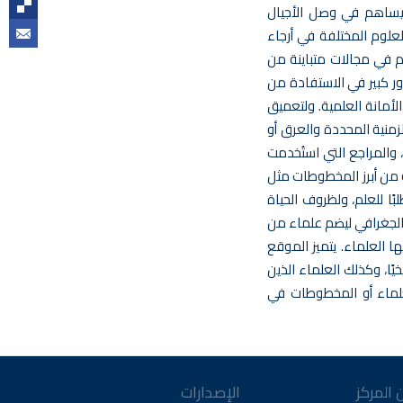
، ويساهم في وصل الأجيال
علوم المختلفة في أرجاء
م في مجالات متباينة من
ور كبير في الاستفادة من
الأمانة العلمية. ولتعميق
زمنية المحددة والعرق أو
 والمراجع التي استُخدمت
 من أبرز المخطوطات مثل
ًا للعلم، ولظروف الحياة
 الجغرافي ليضم علماء من
ا العلماء. يتميز الموقع
ًا، وكذلك العلماء الذين
علماء أو المخطوطات في
 المركز
الإصدارات